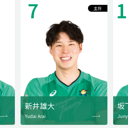
7
1
主将
新井雄大
坂
Yudai Arai
Juny