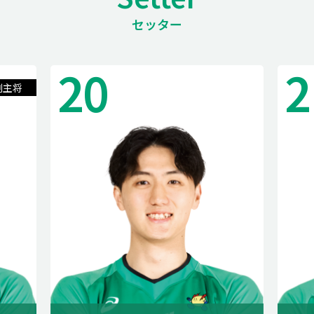
セッター
20
2
副主将