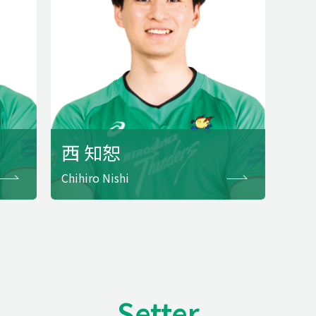
西 知恕
Chihiro Nishi
Setter