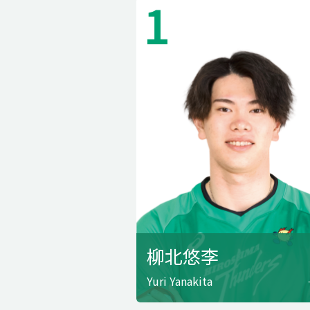
1
柳北悠李
Yuri Yanakita