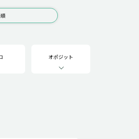
号順
ロ
オポジット