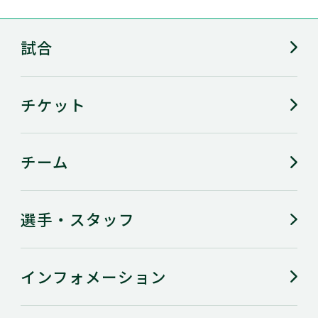
自分にとって
試合
バレーボール
生活の中心です
とは
チケット
ファンの方に
褒めてもらえたら何でもうれ
言われてうれ
しい
チーム
しい言葉
広島のよいと
選手・スタッフ
街並みがきれい
ころ
インフォメーション
出没スポット
探索中です