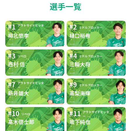
選手一覧
自分のポジシ
ョンの魅力・
ハイセットを叩くこと
#1
#2
アウトサイドヒッタ
醍醐味
ミドルブロッカー
ー
柳北悠李
樋口裕希
選手として心
#3
#4
がけているこ
楽しむこと
リベロ
ミドルブロッカー
西村 信
三輪大将
と
憧れ・目標の
#7
#9
アウトサイドヒッタ
ミドルブロッカー
イタリア代表のミキエレット
ー
バレーボール
新井雄大
髙梨海輝
選手
選手
#10
#11
アウトサイドヒッタ
リベロ
ー
バレーボール
髙木啓士郎
坂下純也
同じポジションの方々
界のライバル