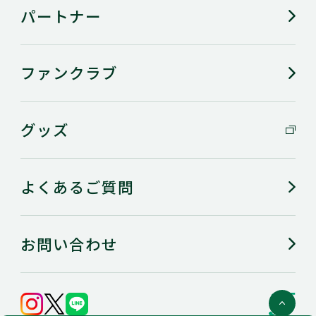
幸せだと感じ
旅行しているとき
パートナー
る瞬間
今年、克服し
バナナを食べられるようにな
ファンクラブ
りたい
たいこと
グッズ
趣味
映画、ゲーム、釣り
好きな食べ物
韓国料理、和菓子
よくあるご質問
好きな色
赤・青
お問い合わせ
愛読書／好き
辻村深月さんの小説／ー
な音楽