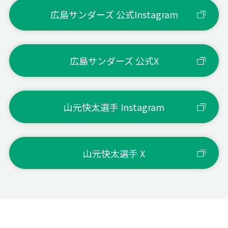
バレーボール
広島サンダーズ 公式Instagram
人生で思い出
大学3年の全日本インカレの
準決勝
に残っている
広島サンダーズ 公式X
試合
得意なプレ
山元快太選手 Instagram
ー・セールス
高さのあるスパイク
ポイント
山元快太選手 X
ゲン担ぎ・ジ
靴ひもを結びなおすこと
ンクス
試合中に心が
プレー中に声をかけること
けていること