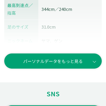
最高到達点／
344cm／240cm
指高
足のサイズ
31.0cm
ニックネーム
ヤマ、ゲン
血液型
O型
パーソナルデータをもっと見る
性格
穏やか
バレーボール
を始めたきっ
兄がやっていたから
SNS
かけ