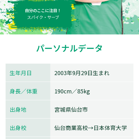
自分のここに注目！
スパイク・サーブ
パーソナルデータ
生年月日
2003年9月29日生まれ
身長／体重
190cm／85kg
出身地
宮城県仙台市
出身校
仙台商業高校→日本体育大学