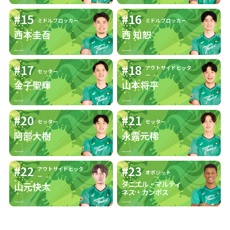
#15
#16
ミドルブロッカー
ミドルブロッカー
仲のよい選手
前田凌吾選手
西本圭吾
西 知恕
広島サンダー
みんな優しい
#17
#18
アウトサイドヒッタ
ズの魅力
セッター
ー
金子聖輝
山本将平
好きなチーム
選手名タオル
グッズ
#20
#21
セッター
セッター
阿部大樹
永露元稀
チームメート
の秘密を教え
まだわかりません
#22
#23
アウトサイドヒッタ
オポジット
ー
てください
ダニエル・マルティ
山元快太
ネス・カンポス
○○選手のコ
まだわかりません
コがすごい！