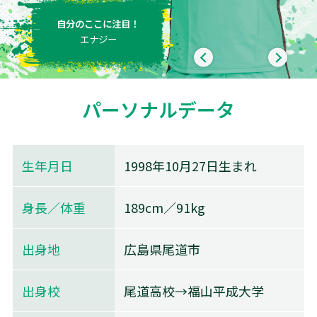
自分のここに注目！
エナジー
パーソナルデータ
生年月日
1998年10月27日生まれ
身長／体重
189cm／91kg
出身地
広島県尾道市
出身校
尾道高校→福山平成大学