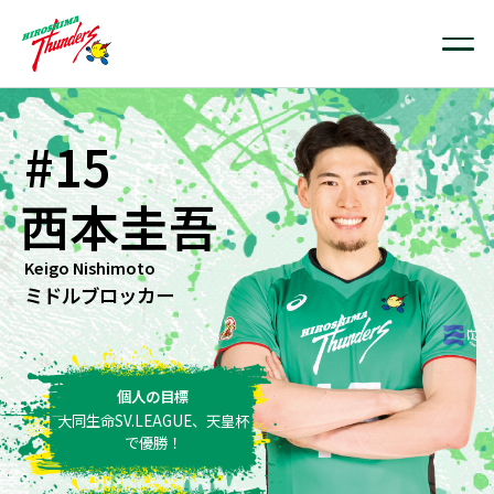
#15
西本圭吾
Keigo Nishimoto
ミドルブロッカー
個人の目標
大同生命SV.LEAGUE、天皇杯
で優勝！