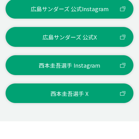
バレーボール
広島サンダーズ 公式Instagram
人生で思い出
日本代表Bとして出場した
KOREA CUP
に残っている
広島サンダーズ 公式X
試合
得意なプレ
ブロック・コートでの振る舞
西本圭吾選手 Instagram
ー・セールス
い
ポイント
西本圭吾選手 X
ゲン担ぎ・ジ
香水をつける
ンクス
試合中に心が
相手チームの考えを理解す
る、努力をする
けていること