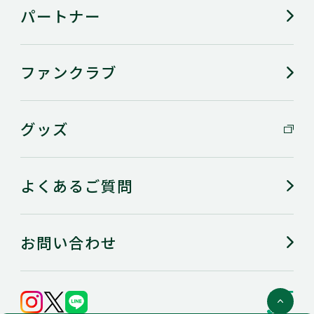
幸せだと感じ
家族の笑顔
パートナー
る瞬間
今年、克服し
ファンクラブ
字をきれいに書く
たいこと
グッズ
趣味
床屋めぐり
好きな食べ物
妻の手料理
よくあるご質問
好きな色
黒
お問い合わせ
愛読書／好き
GRIT／It's my life
な音楽