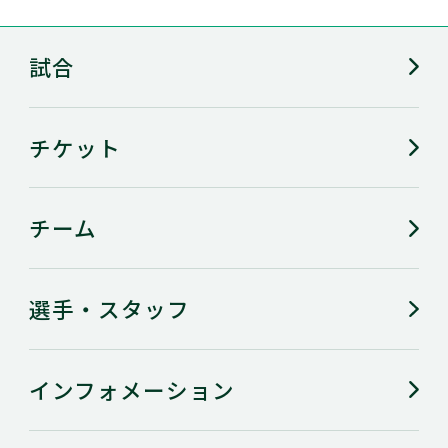
自分にとって
試合
新しい自分を教えてくれる存
バレーボール
在
とは
チケット
ファンの方に
言われてうれ
いつも元気貰ってるよ！
チーム
しい言葉
広島のよいと
選手・スタッフ
人情がある
ころ
インフォメーション
出没スポット
内緒