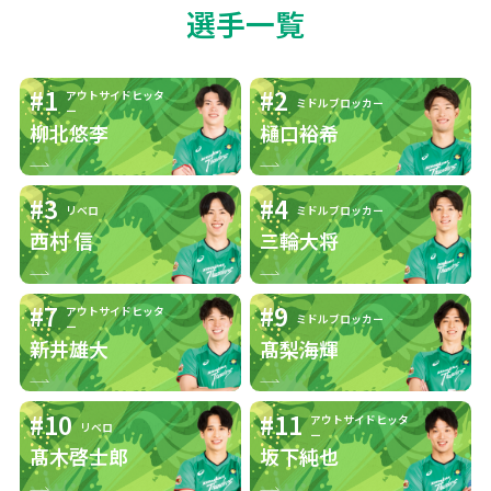
選手一覧
自分のポジシ
プレータイムは短いが、流れ
ョンの魅力・
を変えるプレーをすることが
#1
#2
アウトサイドヒッタ
できる
醍醐味
ミドルブロッカー
ー
柳北悠李
樋口裕希
選手として心
#3
#4
がけているこ
常識を覆す
リベロ
ミドルブロッカー
西村 信
三輪大将
と
憧れ・目標の
#7
#9
アウトサイドヒッタ
ミドルブロッカー
多くの選手を参考にしていま
ー
バレーボール
新井雄大
髙梨海輝
す
選手
#10
#11
アウトサイドヒッタ
リベロ
ー
バレーボール
髙木啓士郎
坂下純也
同ポジションの選手全員
界のライバル