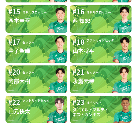
#15
#16
ミドルブロッカー
ミドルブロッカー
仲のよい選手
新井選手
西本圭吾
西 知恕
広島サンダー
広島愛
#17
#18
アウトサイドヒッタ
ズの魅力
セッター
ー
金子聖輝
山本将平
好きなチーム
サンダー坊やのグッズ
グッズ
#20
#21
セッター
セッター
阿部大樹
永露元稀
チームメート
の秘密を教え
これから見つけます
#22
#23
アウトサイドヒッタ
オポジット
ー
てください
ダニエル・マルティ
山元快太
ネス・カンポス
○○選手のコ
これから見つけます
コがすごい！