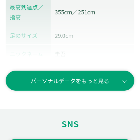
最高到達点／
355cm／251cm
指高
足のサイズ
29.0cm
ニックネーム
圭吾
血液型
B型
パーソナルデータをもっと見る
性格
明るい
バレーボール
を始めたきっ
高校の同級生からの勧誘
SNS
かけ