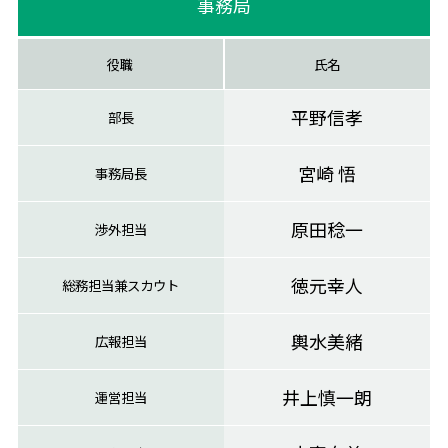
事務局
役職
氏名
平野信孝
部長
宮崎 悟
事務局長
原田稔一
渉外担当
徳元幸人
総務担当兼スカウト
輿水美緒
広報担当
井上慎一朗
運営担当