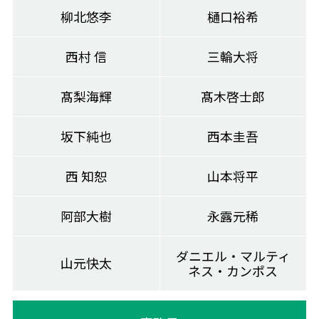
柳北悠李
樋口裕希
西村 信
三輪大将
髙梨海輝
髙木啓士郎
坂下純也
西本圭吾
西 知恕
山本将平
阿部大樹
永露元稀
ダニエル・マルティ
山元快太
ネス・カンポス