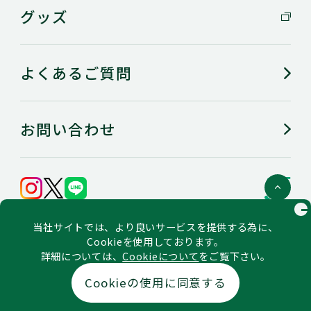
グッズ
よくあるご質問
お問い合わせ
C
会社概要
当社サイトでは、より良いサービスを提供する為に、
個人情報の保護に関するステートメント
ご利用にあたってのお願い（利用規約）
Cookieを使用しております。
ソーシャルメディア公式アカウント一覧・ポリシー
詳細については、
Cookieについて
をご覧下さい。
Copyright © Thunders & Marvelous CO.,LTD. All rights
Cookieの使用に同意する
reserved.