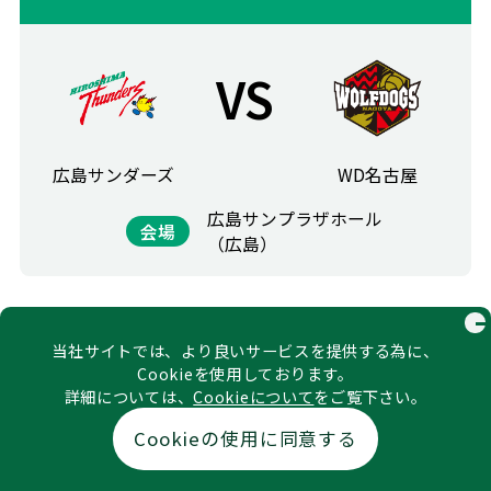
VS
広島サンダーズ
WD名古屋
広島サンプラザホール
会場
（広島）
C
03
21
当社サイトでは、より良いサービスを提供する為に、
SUN
Cookieを使用しております。
詳細については、
Cookieについて
をご覧下さい。
14:05
試合開始
Cookieの使用に同意する
チケット
NAVI